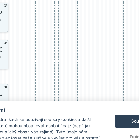
3A
v
a
3A
c
a
3A
J
a
mí
ránkách se používají soubory cookies a další
Sou
 které mohou obsahovat osobní údaje (např. jak
ky a jaký obsah vás zajímá). Tyto údaje nám
Podr
zlepšovat naše služby a vyvíjet pro Vás a ostatní