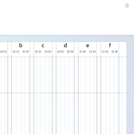
b
c
d
e
f
18:05
18:15
19:00
19:10
19:55
20:05
20:50
21:00
21:45
21:55
22:40