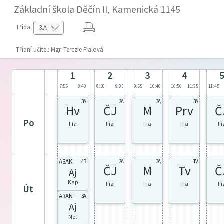
Základní škola Děčín II, Kamenická 1145
Třída
Třídní učitel: Mgr. Terezie Fialová
1
2
3
4
7:55
8:40
8:50
9:35
9:55
10:40
10:50
11:35
11:45
3A
3A
3A
3A
Hv
ČJ
M
Prv
Č
po
Fia
Fia
Fia
Fia
Fi
A3AK
4B
3A
3A
TV
ČJ
M
Tv
Č
Aj
Kap
Fia
Fia
Fia
Fi
út
A3AN
3A
Aj
Net