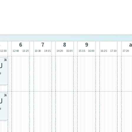
5
6
7
8
9
a
12:30
12:40
13:25
13:30
14:15
14:20
15:05
15:15
16:00
16:25
17:10
17:20
3A
J
a
3A
J
a