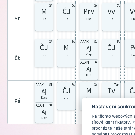
3A
3A
3A
3A
M
ČJ
Prv
Vv
V
st
Fia
Fia
Fia
Fia
Fi
A3AK
3A
3A
S1
3A
ČJ
M
ČJ
P
Aj
Kap
Fia
Fia
Fia
Fi
čt
A3AN
3A
Aj
Net
A3AK
S1
3A
3A
TVm
ČJ
M
Tv
Č
Aj
Kap
Fia
Fia
Fia
Fi
pá
A3AN
3A
Nastavení soukro
Aj
Na těchto webových st
Net
síťové identifikátory,
procházíte naše strán
pomáhají provozovat a 