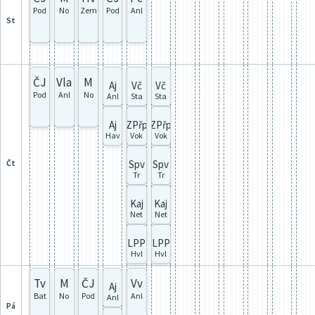
Pod
No
Zem
Pod
Anl
st
ČJ
Vla
M
Aj
Vč
Vč
Pod
Anl
No
Anl
Sta
Sta
Aj
ZPřp
ZPřp
Hav
Vok
Vok
čt
Spv
Spv
Tr
Tr
Kaj
Kaj
Net
Net
LPP
LPP
Hvl
Hvl
Tv
M
ČJ
Vv
Aj
Bat
No
Pod
Anl
Anl
pá