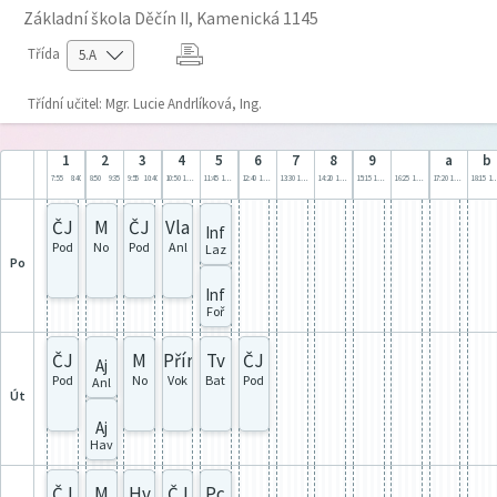
Základní škola Děčín II, Kamenická 1145
Třída
Třídní učitel: Mgr. Lucie Andrlíková, Ing.
1
2
3
4
5
6
7
8
9
a
b
7:55
8:40
8:50
9:35
9:55
10:40
10:50
11:35
11:45
12:30
12:40
13:25
13:30
14:15
14:20
15:05
15:15
16:00
16:25
17:10
17:20
18:05
18:15
19:
ČJ
M
ČJ
Vla
Inf
Pod
No
Pod
Anl
Laz
po
Inf
Foř
ČJ
M
Přír
Tv
ČJ
Aj
Pod
No
Vok
Bat
Pod
Anl
út
Aj
Hav
ČJ
M
Hv
ČJ
Pc